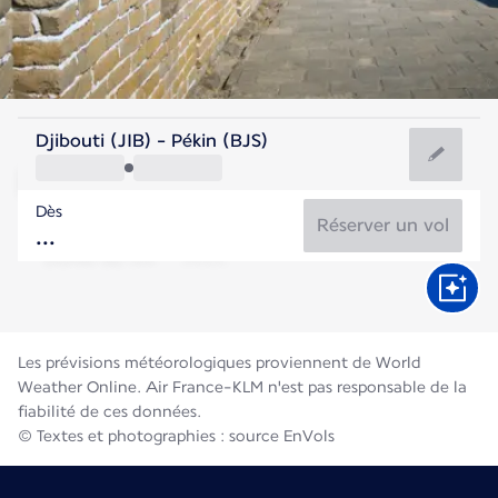
Chine
Djibouti (JIB) - Pékin (BJS)
Beijing
Dès
25°C
Chine
Réserver un vol
Durée du vol
Août
Les prévisions météorologiques proviennent de World
Weather Online. Air France-KLM n'est pas responsable de la
fiabilité de ces données.
© Textes et photographies : source EnVols