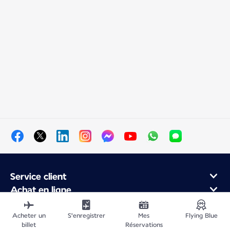
Service client
Achat en ligne
Programme de fidélité et partenaires
À propos d'Air France
Acheter un
S'enregistrer
Mes
Flying Blue
billet
Réservations
Application Mobile Air France